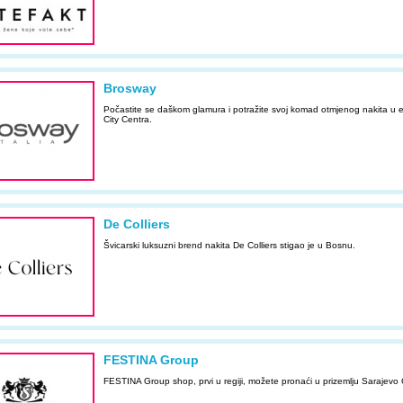
Brosway
Počastite se daškom glamura i potražite svoj komad otmjenog nakita u 
City Centra.
De Colliers
Švicarski luksuzni brend nakita De Colliers stigao je u Bosnu.
FESTINA Group
FESTINA Group shop, prvi u regiji, možete pronaći u prizemlju Sarajevo 