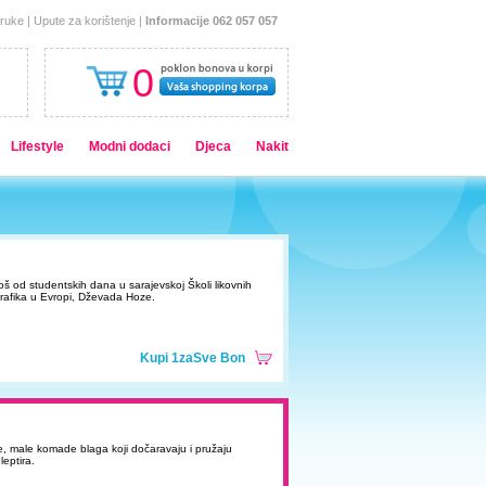
oruke
|
Upute za korištenje
|
Informacije 062 057 057
0
Lifestyle
Modni dodaci
Djeca
Nakit
e još od studentskih dana u sarajevskoj Školi likovnih
grafika u Evropi, Dževada Hoze.
Kupi 1zaSve Bon
ne, male komade blaga koji dočaravaju i pružaju
eptira.