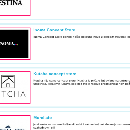
Inoma Concept Store
Inoma Concept Store donosi nešto potpuno novo u prepoznatljivom i j
Kutcha concept store
Kutcha nije samo concept store, Kutcha je priča o ljubavi prema umjetn
umjetnika, kreativnih umova koji kroz svoje radove predstavljaju novi doži
Morellato
je sinonim za moderni italijanski nakit i satove koji već decenijama unose
svakodnevni stil.