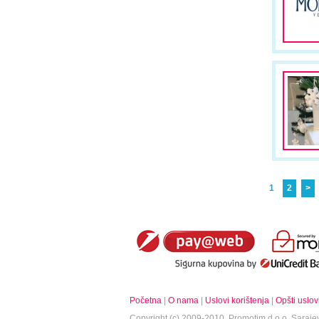
1
2
>
Početna
|
O nama
|
Uslovi korištenja
|
Opšti uslov
Copyright (c) 2009-2010.
Promotim d.o.o.
Sarajev