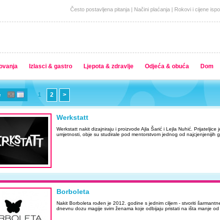
Često postavljena pitanja
|
Načini plaćanja
|
Rokovi i cijene isp
ovanja
Izlasci & gastro
Ljepota & zdravlje
Odjeća & obuća
Dom
1
2
>
Werkstatt
Werkstatt nakit dizajniraju i proizvode Ajla Šarić i Lejla Nuhić. Prijateljic
umjetnosti, obje su studirale pod mentorstvom jednog od najcjenjenijih 
Borboleta
Nakit Borboleta rođen je 2012. godine s jednim ciljem - stvoriti šarmant
dnevnu dozu magije svim ženama koje odbijaju pristati na išta manje od l