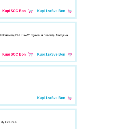
Kupi SCC Bon
Kupi 1zaSve Bon
ekskluzivnoj BROSWAY trgovini u prizemlju Sarajevo
Kupi SCC Bon
Kupi 1zaSve Bon
Kupi 1zaSve Bon
City Center-a.