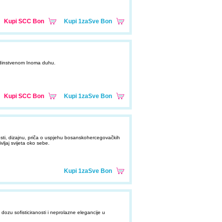
Kupi SCC Bon
Kupi 1zaSve Bon
edinstvenom Inoma duhu.
Kupi SCC Bon
Kupi 1zaSve Bon
osti, dizajnu, priča o uspjehu bosanskohercegovačkih
vljaj svijeta oko sebe.
Kupi 1zaSve Bon
 dozu sofisticiranosti i neprolazne elegancije u