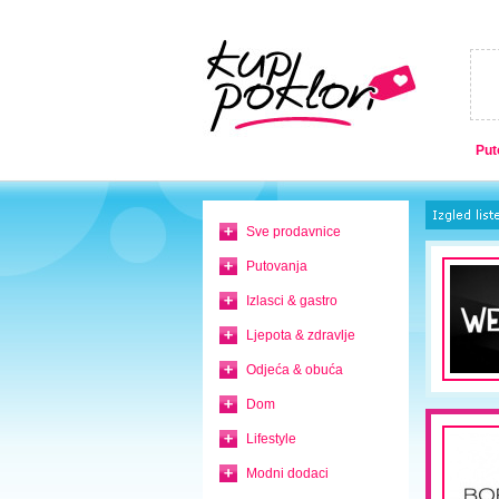
Put
Sve prodavnice
Putovanja
Izlasci & gastro
Ljepota & zdravlje
Odjeća & obuća
Dom
Lifestyle
Modni dodaci