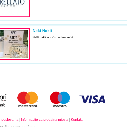
Neki Nakit
NeKi nakit je ručno rađeni nakit.
i poslovanja
|
Informacije za prodajna mjesta
|
Kontakt
o. Sva prava zadržana.