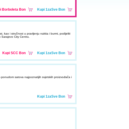
i Borboleta Bon
Kupi 1zaSve Bon
 kao i stručnost u pravljenju nakita i burmi, podijeliti
 Sarajevo City Centru.
Kupi SCC Bon
Kupi 1zaSve Bon
 ponudom satova najpoznatijih svjetskih proizvođača i
Kupi 1zaSve Bon