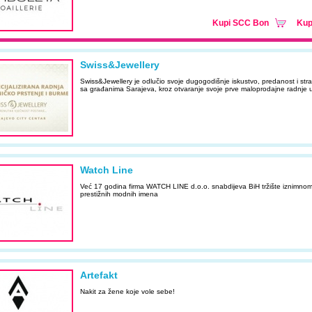
Kupi SCC Bon
Kup
Swiss&Jewellery
Swiss&Jewellery je odlučio svoje dugogodišnje iskustvo, predanost i strast,
sa građanima Sarajeva, kroz otvaranje svoje prve maloprodajne radnje u
Watch Line
Već 17 godina firma WATCH LINE d.o.o. snabdijeva BiH tržište iznimnom
prestižnih modnih imena
Artefakt
Nakit za žene koje vole sebe!