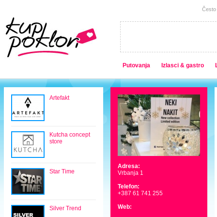
Često 
Putovanja
Izlasci & gastro
Artefakt
Kutcha concept
store
Adresa:
Star Time
Vrbanja 1
Telefon:
+387 61 741 255
Web:
Silver Trend