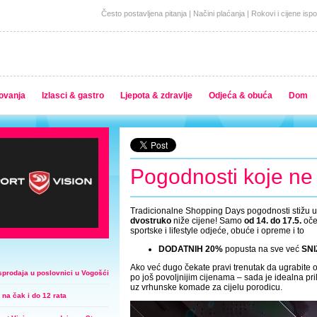
Često postavljena pitanja
|
Načini plaćanja
|
Rokovi i cijene isp
ovanja
Izlasci & gastro
Ljepota & zdravlje
Odjeća & obuća
Dom
Pogodnosti koje ne 
Tradicionalne Shopping Days pogodnosti stižu 
dvostruko
niže cijene! Samo
od 14. do 17.5.
oče
sportske i lifestyle odjeće, obuće i opreme i to
DODATNIH 20%
popusta na sve već
SNI
Ako već dugo čekate pravi trenutak da ugrabite 
sprodaja u poslovnici u Vogošći
po još povoljnijim cijenama – sada je idealna prili
uz vrhunske komade za cijelu porodicu.
na čak i do 12 rata