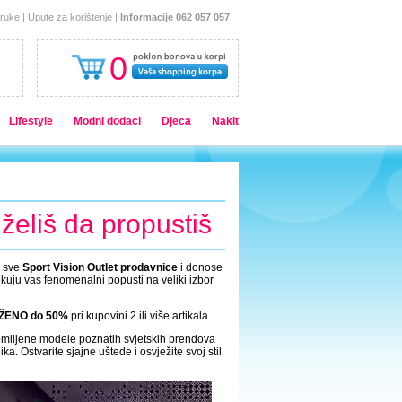
oruke
|
Upute za korištenje
|
Informacije 062 057 057
0
Lifestyle
Modni dodaci
Djeca
Nakit
želiš da propustiš
u sve
Sport Vision Outlet prodavnice
i donose
kuju vas fenomenalni popusti na veliki izbor
ŽENO do 50%
pri kupovini 2 ili više artikala.
omiljene modele poznatih svjetskih brendova
ka. Ostvarite sjajne uštede i osvježite svoj stil