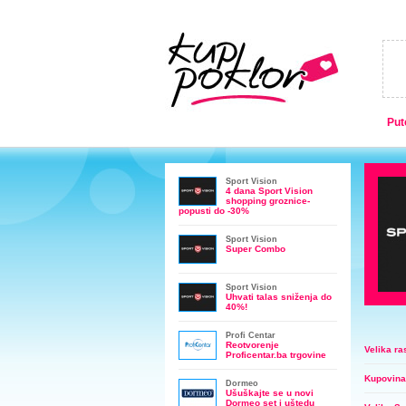
Put
Sport Vision
4 dana Sport Vision
shopping groznice-
popusti do -30%
Sport Vision
Super Combo
Sport Vision
Uhvati talas sniženja do
40%!
Profi Centar
Reotvorenje
Velika ra
Proficentar.ba trgovine
Kupovina 
Dormeo
Ušuškajte se u novi
Dormeo set i uštedu