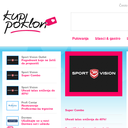
Često 
Putovanja
Izlasci & gastro
Sport Vision Outlet
Pogodnosti koje ne želiš
da propustiš
Sport Vision
Super Combo
Sport Vision
Uhvati talas sniženja do
40%!
Profi Centar
Reotvorenje
Proficentar.ba trgovine
Super Combo
Dormeo
Uhvati talas sniženja do 40%!
Ušuškajte se u novi
Dormeo set i uštedu
-40%