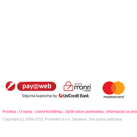
Početna
|
O nama
|
Uslovi korištenja
|
Opšti uslovi poslovanja
|
Informacije za pr
Copyright (c) 2009-2010.
Promotim d.o.o.
Sarajevo. Sva prava zadržana.