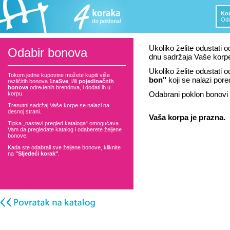
Kor
Oda
Ukoliko želite odustati o
Odabir bonova
dnu sadržaja Vaše korp
Ukoliko želite odustati 
Tokom jedne kupovine možete kupiti više
bon"
koji se nalazi por
različitih bonova
1zaSve
, i/ili
pojedinačnih
bonova
određenih brendova, i dodati ih u
Odabrani poklon bonovi 
korpu.
Trenutni sadržaj Vaše korpe se nalazi na
desnoj strani.
Vaša korpa je prazna.
Tipka „nastavi pregled kataloga“ omogućava
Vam da pregledate katalog i odaberete željene
bonove.
Kada ste odabrali sve željene bonove, kliknite
na
"Sljedeći korak"
.