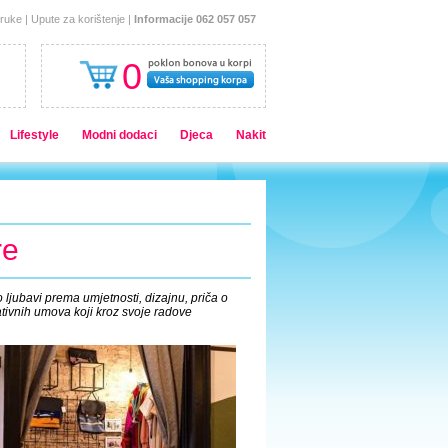
oruke
|
Upute za korištenje
|
Informacije 062 057 057
0
Lifestyle
Modni dodaci
Djeca
Nakit
re
 ljubavi prema umjetnosti, dizajnu, priča o
ivnih umova koji kroz svoje radove