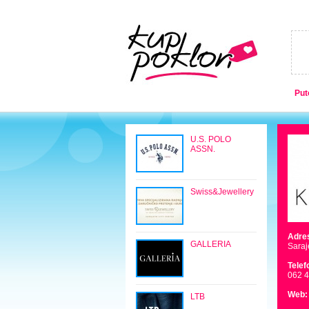
Put
U.S. POLO
ASSN.
Swiss&Jewellery
Adre
GALLERIA
Saraj
Telef
062 
Web:
LTB