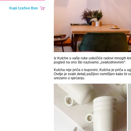
Kupi 1zaSve Bon
Iz Kutche u vaše ruke uskočiće radovi mnogih kre
pogled na ono što nazivamo „
svakodnevnim
".
Kutcha nije priča o kupovini, Kutcha je priča 
Ovdje je svaki detalj pažljivo osmišljen kako bi v
urezano u sjećanju.