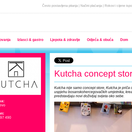
Često postavljena pitanja
|
Načini plaćanja
|
Rokovi i cijene isp
ovanja
Izlasci & gastro
Ljepota & zdravlje
Odjeća & obuća
Dom
Kutcha concept sto
Kutcha nije samo concept store, Kutcha je priča o
uspjehu bosanskohercegovačkih umjetnika, kreat
predstavljaju novi doživljaj svijeta oko sebe.
sa:
evo
on:
497 490