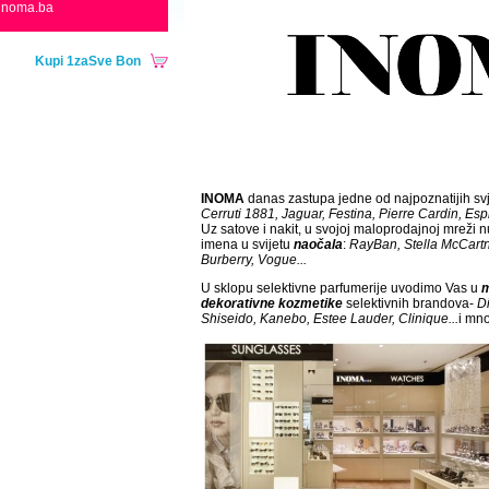
inoma.ba
Kupi 1zaSve Bon
INOMA
danas zastupa jedne od najpoznatijih sv
Cerruti 1881, Jaguar, Festina, Pierre Cardin, Espr
Uz satove i nakit, u svojoj maloprodajnoj mreži 
imena u svijetu
naočala
:
RayBan, Stella McCartn
Burberry, Vogue...
U sklopu selektivne parfumerije uvodimo Vas u
m
dekorativne kozmetike
selektivnih brandova-
D
Shiseido, Kanebo, Estee Lauder, Clinique...
i mno