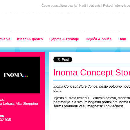
Često postavljena pitanja
|
Načini plaćanja
|
Rokovi i cijene isp
ovanja
Izlasci & gastro
Ljepota & zdravlje
Odjeća & obuća
Dom
Inoma Concept Sto
Inoma Concept Store donosi nešto potpuno novo
duhu.
Mjesto susreta između luksuznih satova, moderni
sa:
parfimerije. Sa svojim bogatim portfoliom Inoma 
a Lehara, Alta Shopping
šarm i probuditi Vašu magnetsku privlačnost.
r
on:
932 935