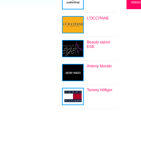
www.
L’OCCITANE
Beauty saloni
EGE
Antony Morato
Tommy Hilfiger