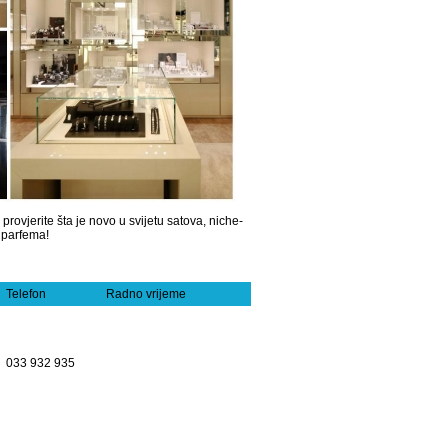
provjerite šta je novo u svijetu satova, niche-
h parfema!
Telefon
Radno vrijeme
033 932 935