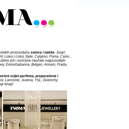
jetskih proizvođača
satova i nakita
:
Joop!,
it, Lotus i Lotus Style, Calypso, Puma, Casio...
nudimo još i sunčane naočale najpoznatijih
ey, DolceGabanna, Bvlgari, Armani, Prada,
irisni svijet parfema, preparativne i
ior, Lancome, Juvena, YSL, Givenchy,
gi drugi!