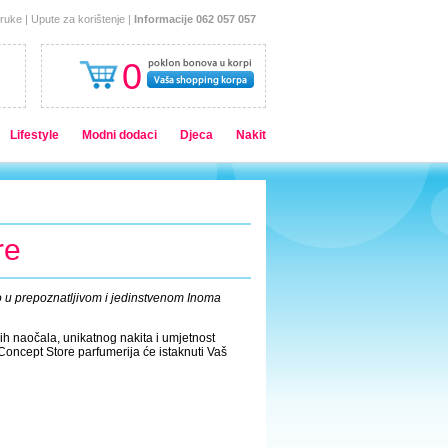
oruke
|
Upute za korištenje
|
Informacije 062 057 057
0
Lifestyle
Modni dodaci
Djeca
Nakit
re
 u prepoznatljivom i jedinstvenom Inoma
h naočala, unikatnog nakita i umjetnost
Concept Store parfumerija će istaknuti Vaš