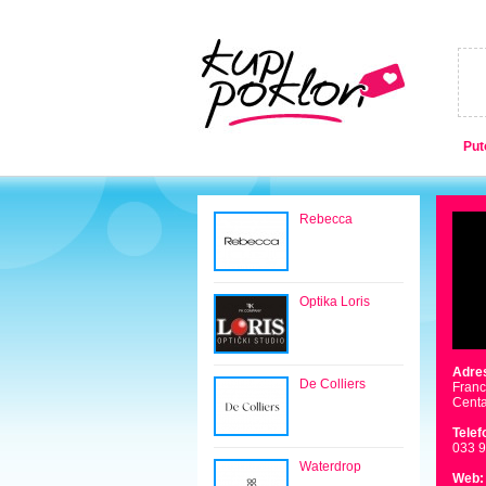
Put
Rebecca
Optika Loris
Adre
De Colliers
Franc
Centa
Telef
033 
Waterdrop
Web: