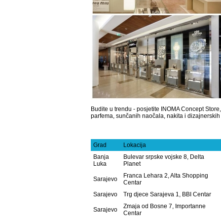
Budite u trendu - posjetite INOMA Concept Store, 
parfema, sunčanih naočala, nakita i dizajnerski
Grad
Lokacija
Banja
Bulevar srpske vojske 8, Delta
Luka
Planet
Franca Lehara 2, Alta Shopping
Sarajevo
Centar
Sarajevo
Trg djece Sarajeva 1, BBI Centar
Zmaja od Bosne 7, Importanne
Sarajevo
Centar