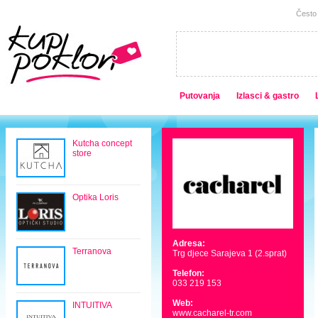
Često 
Putovanja
Izlasci & gastro
Kutcha concept
store
Optika Loris
Adresa:
Terranova
Trg djece Sarajeva 1 (2.sprat)
Telefon:
033 219 153
Web:
INTUITIVA
www.cacharel-tr.com