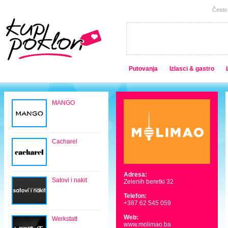
Često 
Putovanja
Izlasci & gastro
MANGO
Cacharel
Adresa:
Satovi i nakit
Zelenih beretki 32
Telefon:
+387 62 545 059
Web:
Werkstatt
www.molimao.ba