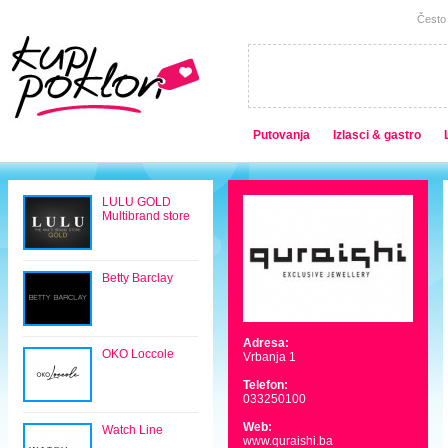
Često 
Putovanja
Izlasci & gastro
LULU GOLD
Multibrand store
Betty Barclay
Adresa:
OKO Loccole
Vrbanja 1
Telefon:
033250100
Web:
Watch Line
www.quraishi.ba