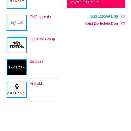
www.borboleta.co
Kupi 1zaSve Bon
OKO Loccole
Kupi Borboleta Bon
FESTINA Group
Barbosa
Artefakt