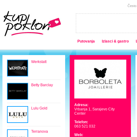
Često 
Putovanja
Izlasci & gastro
Werkstatt
Betty Barclay
Adresa:
Lulu Gold
Vrbanja 1, Sarajevo City
Center
Telefon:
063 521 032
Terranova
Web: