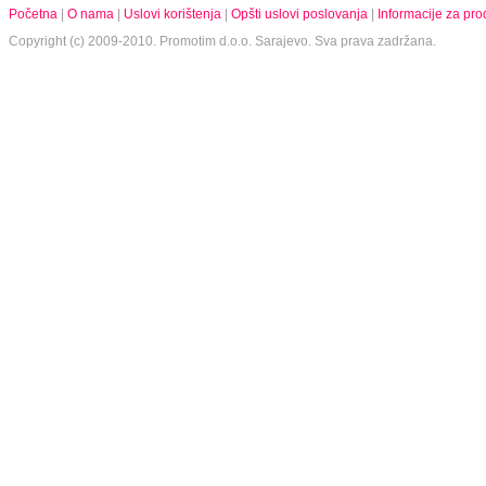
Početna
|
O nama
|
Uslovi korištenja
|
Opšti uslovi poslovanja
|
Informacije za pr
Copyright (c) 2009-2010.
Promotim d.o.o.
Sarajevo. Sva prava zadržana.