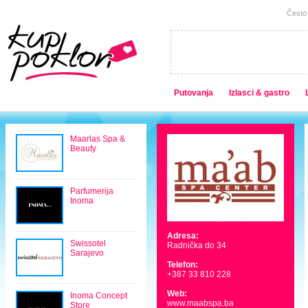
Često 
Putovanja
Izlasci & gastro
Maarlas Spa &
Beauty
Parfumerija
Inoma
Adresa:
Swissotel
Radnička do 34
Sarajevo
Telefon:
+387 33 810 228
Web:
Inoma Concept
www.maabspa.ba
Store