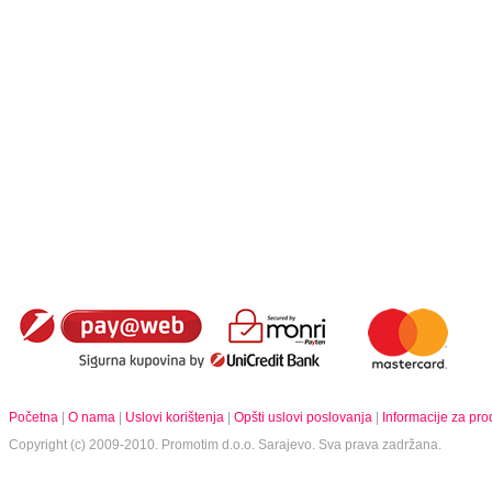
Početna
|
O nama
|
Uslovi korištenja
|
Opšti uslovi poslovanja
|
Informacije za pr
Copyright (c) 2009-2010.
Promotim d.o.o.
Sarajevo. Sva prava zadržana.