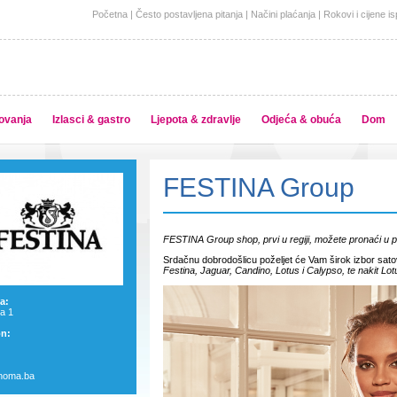
Početna
|
Često postavljena pitanja
|
Načini plaćanja
|
Rokovi i cijene i
ovanja
Izlasci & gastro
Ljepota & zdravlje
Odjeća & obuća
Dom
FESTINA Group
FESTINA Group shop, prvi u regiji, možete pronaći u p
Srdačnu dobrodošlicu poželjet će Vam širok izbor sato
Festina, Jaguar, Candino, Lotus i Calypso, te nakit Lotu
a:
a 1
on:
noma.ba