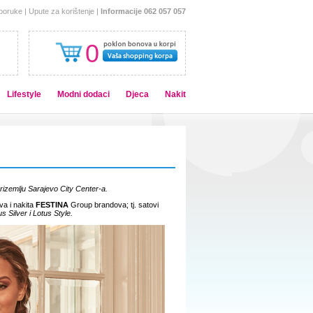
sporuke
|
Upute za korištenje
|
Informacije 062 057 057
0
Lifestyle
Modni dodaci
Djeca
Nakit
rizemlju Sarajevo City Center-a.
va i nakita
FESTINA
Group brandova; tj. satovi
s Silver i Lotus Style.