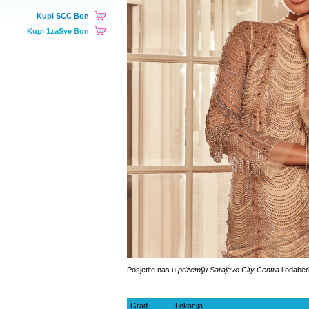
Kupi SCC Bon
Kupi 1zaSve Bon
Posjetite nas u
prizemlju Sarajevo City Centra
i odaberi
Grad
Lokacija