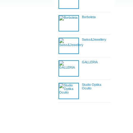
Borboleta
Swiss&Jewellery
GALLERIA
Studio Optika
Oculto