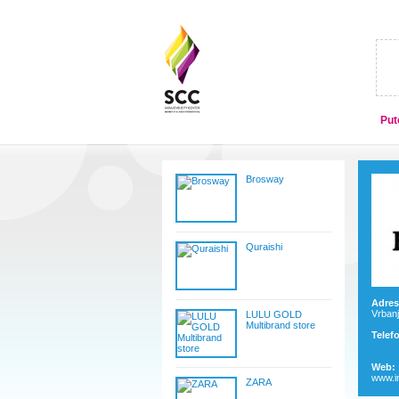
Put
Brosway
Quraishi
Adres
Vrbanj
LULU GOLD
Multibrand store
Telef
Web:
www.i
ZARA